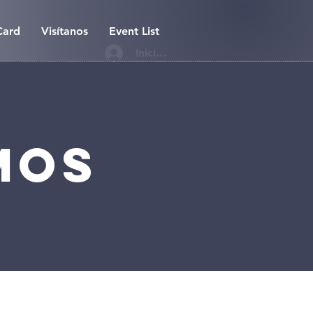
Card
Visítanos
Event List
Iniciar sesión
mos